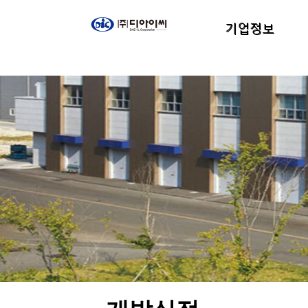
기업정보
대표이사인사말
인재상
자동차
인사제
공지사
비전