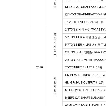
업
DFLZ (8.20) SHAFT ASSEMB
부
감마CVT SHAFT-REACTION 1
T6 2018 BEVEL GEAR 외 3종
2/3TON 전자식 파킹 T/M ASS'Y
중
5/7TON TIER-4 디젤 엔진용 T/M
장
비
5/7TON TIER-4 LPG 엔진용 T/
사
업
2/3TON FOAD 엔진용 T/A ASS'
부
2/3TON FOAD 엔진용 T/A ASS'
2016
7DCT INPUT SHAFT 외 18종
GM BEV2 DU INPUT SHAFT 외
차
량
GM GFx HUB-OUTPUT 외 1종
사
M5EF2 (YB) SHAFT SUB ASSY
업
부
M5EF2 (JA) SHAFT SUB ASSY
A6MF2-2 CUP-DIFF. CASE 외 