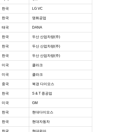
한국
LG VC
한국
명화공업
태국
DANA
한국
두산 산업차량(주)
한국
두산 산업차량(주)
한국
두산 산업차량(주)
미국
클라크
미국
클라크
중국
북경 다이모스
한국
S & T 중공업
미국
GM
한국
현대다이모스
한국
현대자동차
한국
현대위아