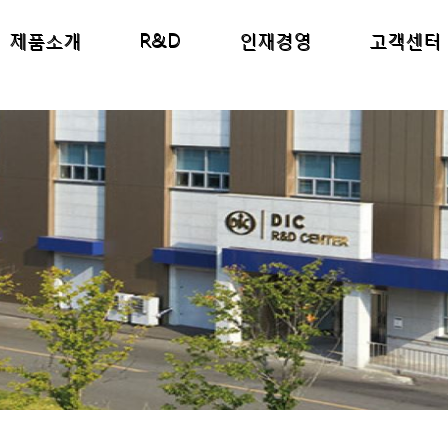
R&D
제품소개
인재경영
고객센터
도
항
중장비
연구소소개
교육제도
자료실
연혁
모터사이클
묻고답하기
개발실적
복리후생
홍보자료
전동제어
입
사