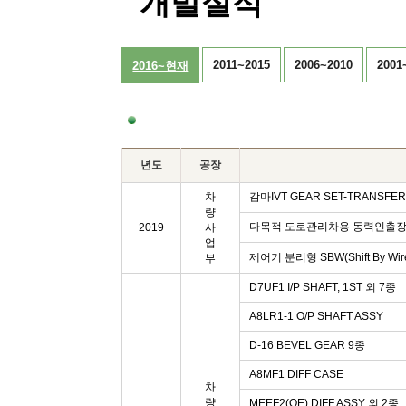
개발실적
2011~2015
2006~2010
2001
2016~현재
년도
공장
차
감마IVT GEAR SET-TRANSFER
량
다목적 도로관리차용 동력인출장치 
2019
사
업
제어기 분리형 SBW(Shift By W
부
D7UF1 I/P SHAFT, 1ST 외 7종
A8LR1-1 O/P SHAFT ASSY
D-16 BEVEL GEAR 9종
A8MF1 DIFF CASE
차
량
MEEF2(QE) DIFF ASSY 외 2종