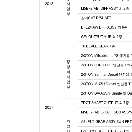
2018
사
M5EF2(AB) DIFF ASSY 외 2종
업
부
감마CVT R/SHAFT
DFLZ/FAW DIFF ASSY 외 6종
GFx OUTPUT HUB 외 1종
T6 BEVLE GEAR 7종
2/3TON Mitsubishi LPG 엔진용 
중
2/3TON FORD LPG 엔진용 T/M A
장
비
2/3TON Yanmar Diesel 엔진용 T
사
업
2/3TON ISUZU Diesel 엔진용 T/
부
2/3TON D/A ASS'Y(Single 및 D
7DCT SHAFT-OUTPUT 외 7종
2017
M5EF2 (AB) SHAFT SUB ASSY
차
A8LF1/2 GEAR ASSY-SUN FR
량
사
GM GFx HUB-OUTPUT 외 1종