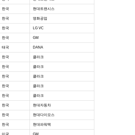
한국
현대트랜시스
한국
명화공업
한국
LG VC
한국
GM
태국
DANA
한국
클라크
한국
클라크
한국
클라크
한국
클라크
한국
클라크
한국
현대자동차
한국
현대다이모스
한국
현대파워택
미국
GM